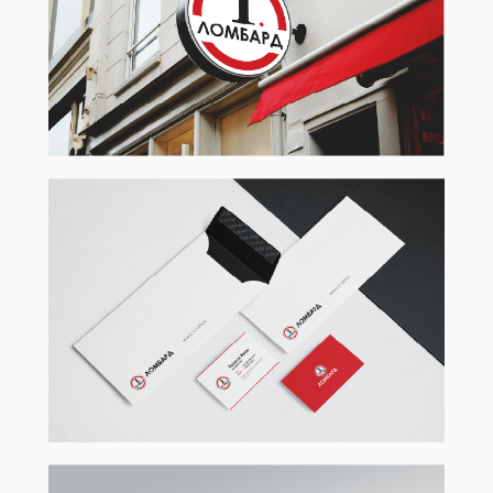
Мы
Контакты
Кейсы
Блог
Лендинги (Tilda)
Контекстная реклама
Интернет-магазины
Геоперформанс
Корпоративные сайты
AmoCRM
SEO продвижение
RetailCRM
Битрикс24
info@hay.agency
+7 (495) 132-22-56
Телеграм
hay.agency