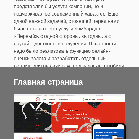
представлял бы услуги компании, но и
подчёркивал её современный характер. Ещё
одной важной задачей, стоявшей перед нами,
было показать, что услуги ломбардов
«Первый», с одной стороны, выгодны, а с
другой – доступны в получении. В частности,
надо было реализовать функцию онлайн-
оценки залога и разработать отдельный
лендинг для выдачи ссуд под залог автомобиля.
Кроме того, новый сайт должен был стать
Главная страница
мощным элементом фирменного стиля
компании, повышающим её узнаваемость.