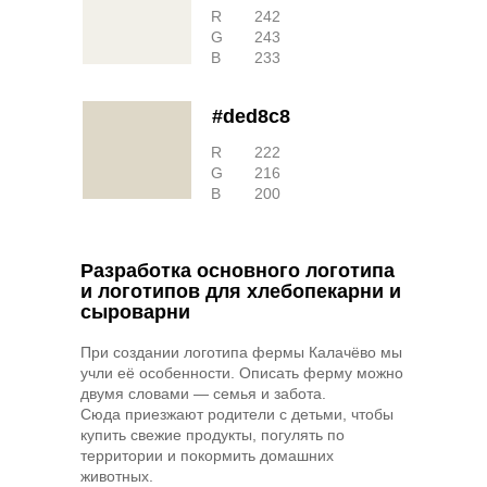
R
242
G
243
B
233
#ded8c8
R
222
G
216
B
200
Разработка основного логотипа
и логотипов для хлебопекарни и
сыроварни
При создании логотипа фермы Калачёво мы
учли её особенности. Описать ферму можно
двумя словами — семья и забота.
Сюда приезжают родители с детьми, чтобы
купить свежие продукты, погулять по
территории и покормить домашних
животных.