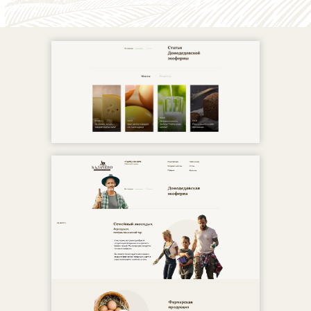
Мы
Контакты
Кейсы
Блог
Лендинги (Tilda)
Контекстная реклама
Интернет-магазины
Геоперформанс
Корпоративные сайты
AmoCRM
SEO продвижение
RetailCRM
Битрикс24
info@hay.agency
+7 (495) 132-22-56
Телеграм