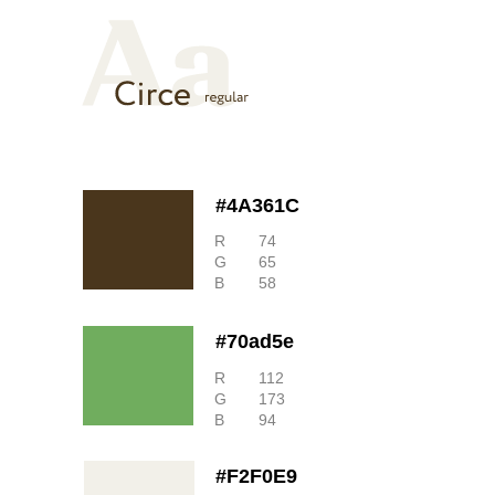
#4A361C
R
74
G
65
B
58
#70ad5e
R
112
G
173
B
94
#F2F0E9