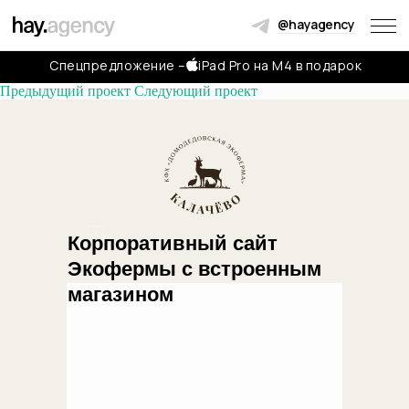
@hayagency
Спецпредложение –
iPad Pro на M4 в подарок
Предыдущий проект
Следующий проект
Обсудить проект
Мы свяжемся с вами в течение двух часов, чтобы задать
вопросы и обсудить, какую пользу можем принести
Корпоративный сайт
+7
Экофермы с встроенным
магазином
Соглашаюсь с
политикой конфиденциальности