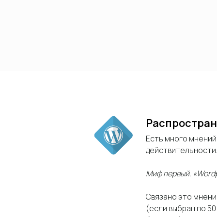
Распростран
Есть много мнений
действительности
Миф первый. «Wordp
Связано это мнени
(если выбран по 50