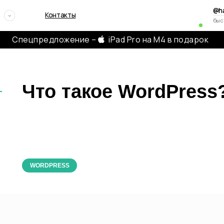
@hayagency
Контакты
быстрая связь в телегр
Спецпредложение –
iPad Pro на M4 в подарок
Что такое WordPress
бсудить проект
вяжемся с вами в течение двух часов, чтобы задать
осы и обсудить, какую пользу можем принести
WORDPRESS
+7