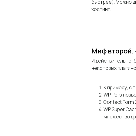
быстрее). Можно в
хостинг.
Миф второй. 
И действительно, б
некоторых плагин
К примеру, с 
WP Polls позв
Contact Form 
WP Super Cac
множество др