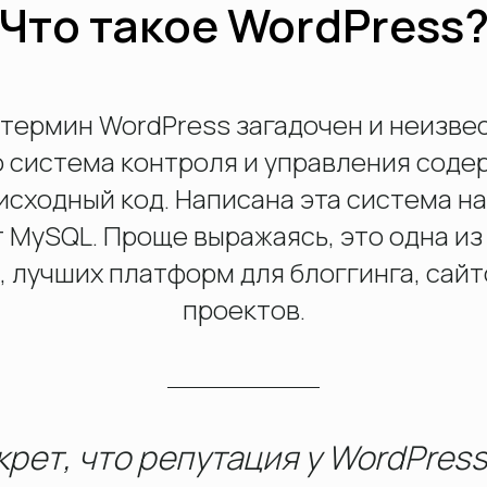
Что такое WordPress
термин WordPress загадочен и неизвес
оглашаюсь с
политикой конфиденциальности
о система контроля и управления соде
сходный код. Написана эта система на 
Обсудить проект
 MySQL. Проще выражаясь, это одна из
лучших платформ для блоггинга, сайт
проектов.
крет, что репутация у WordPress