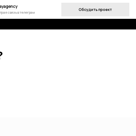
Обсудить проект
ам
?