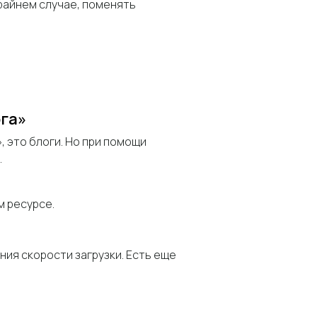
райнем случае, поменять
ога»
, это блоги. Но при помощи
.
м ресурсе.
ия скорости загрузки. Есть еще