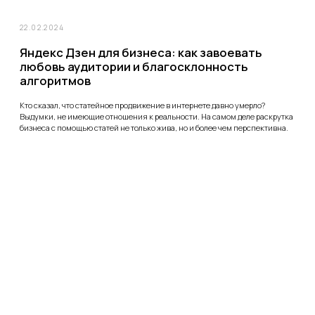
15.06.2022
Гайд по настройке таргетированной рекламы
ВКонтакте
Мы неоднократно слышали в общении с потенциальными клиентами
жалобы на то, что реклама в Контакте, дескать, не особо эффективна. Что
бюджеты сливаются, промо-посты кликает вообще не та аудитория,
эффекта нет. Да и вообще, мол, давно уже здесь нет платёжеспособной ЦА
на нормальный продукт. Копнув глубже, приходим к выводу, что
рекламная кампания у человека была настроена не просто неточно, а в
корне неправильно.