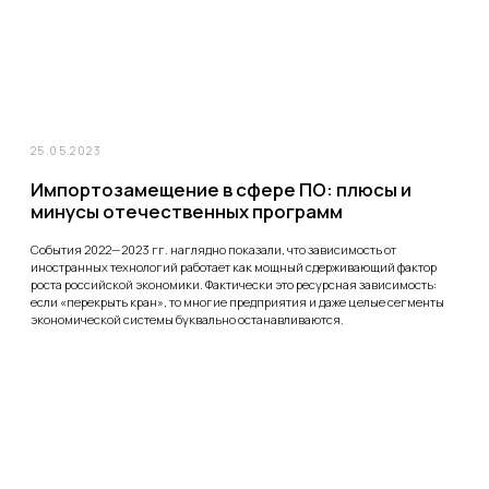
06.06.2022
А вы работаете с обратной связью? Учимся
правильно отвечать на отзывы клиентов
Правильно полученная обратная связь важна для продвижения любого
бизнеса. Важно не просто продавать свой продукт потребителю, но и
понимать, как последний реагирует на ваши предложения, какие
впечатления они оставляют. Причём важны как положительные отзывы,
так и отрицательные.