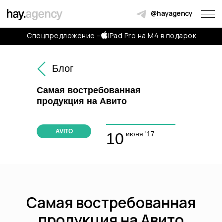
@hayagency
Спецпредложение –
iPad Pro на M4 в подарок
Обсудить проект
Блог
Мы свяжемся с вами в течение двух часов, чтобы задать
вопросы и обсудить, какую пользу можем принести
Самая востребованная
продукция на Авито
+7
AVITO
10
июня '17
Самая востребованная
продукция на Авито
Соглашаюсь с
политикой конфиденциальности