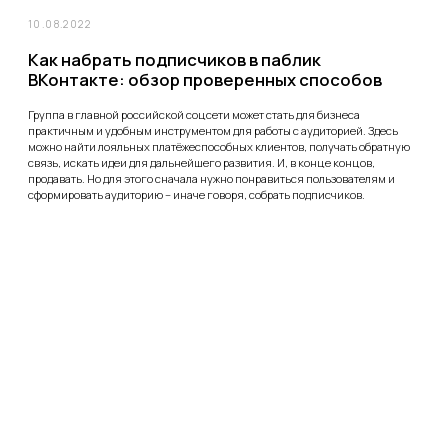
Лендинги (Tilda)
Контекстная реклама
Интернет-магазины
Геоперформанс
Корпоративные сайты
AmoCRM
SEO продвижение
RetailCRM
Битрикс24
info@hay.agency
+7 (495) 132-22-56
Телеграм
hay.agency
Политика конфиденциальности
2011-2026 ©hay.agency