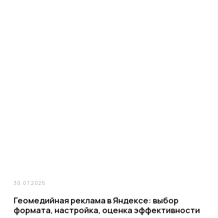
Сама концепция маркетплейсов, безусловно, удобна для продавцов.
Можно развивать бизнес, а всю инфраструктуру для торговли предоставит
площадка. Но надо понимать, что удобство неизбежно создаст
конкуренцию: почти наверняка «рядом» с вами будут предлагать
аналогичную продукцию другие интернет-магазины.
13.02.2023
Как монетизировать Rutube – и стоит ли?
Вот уже год российские контент-мейкеры живут в новых условиях. После
того как видеохостинг YouTube, да и в целом западные сервисы,
заблокировал блогерам из России возможность зарабатывать на
просмотрах видео и показах рекламы, пропал экономический смысл
«пилить» новый контент.