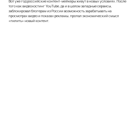
19.03.2022
Обзор сервисов, доступных российскому
бизнесу
Ограничительные меры закрыли для рядового бизнеса привычный
промоканал. Следствие – придётся искать новые возможности
продвижения. Чтобы упростить вам такую трансформацию, мы отобрали
несколько вариантов, чем заменить Гугл-рекламу, Инста-таргетинг и
другие виды интернет-промоушена.
Показать еще
Мы
Контакты
Кейсы
Блог