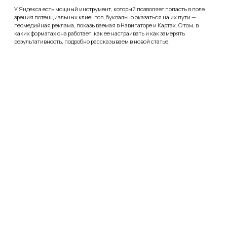
10.08.2022
Как набрать подписчиков в паблик
ВКонтакте: обзор проверенных способов
Группа в главной российской соцсети может стать для бизнеса
практичным и удобным инструментом для работы с аудиторией. Здесь
можно найти лояльных платёжеспособных клиентов, получать обратную
связь, искать идеи для дальнейшего развития. И, в конце концов,
продавать. Но для этого сначала нужно понравиться пользователям и
сформировать аудиторию – иначе говоря, собрать подписчиков.