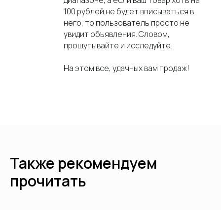
диапазоне, а если ваш товар хоть на
100 рублей не будет вписываться в
22.02.2024
него, то пользователь просто не
Яндекс Дзен для бизнеса: как завоевать
увидит объявления. Словом,
любовь аудитории и благосклонность
алгоритмов
прощупывайте и исследуйте.
Кто сказал, что статейное продвижение в интернете давно умерло?
Выдумки, не имеющие отношения к реальности. На самом деле раскрутка
бизнеса с помощью статей не только жива, но и более чем перспективна.
На этом все, удачных вам продаж!
Также рекомендуем
прочитать
25.05.2023
Импортозамещение в сфере ПО: плюсы и