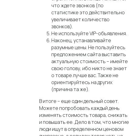
что ждете звонков (по
статистике это действительно
увеличивает количество
30.07.2025
звонков).
Геомедийная реклама в Яндексе: выбор
Не используйте VIP-объявления.
формата, настройка, оценка эффективности
Наконец, устанавливайте
У Яндекса есть мощный инструмент, который позволяет попасть в поле
разумные цены. Не пользуйтесь
зрения потенциальных клиентов, буквально оказаться на их пути —
геомедийная реклама, показываемая в Навигаторе и Картах. О том, в
предложением сайта выставить
каких форматах она работает, как ее настраивать и как замерять
результативность, подробно рассказываем в новой статье.
актуальную стоимость – имейте
свою голову, ибо никто не знает
о товаре лучше вас. Также не
ориентируйтесь на других
(причина та же).
В итоге – еще один дельный совет.
Можете попробовать каждый день
изменять стоимость товара, снижать
и повышать ее. Дело в том, что многие
люди ищут в определенном ценовом