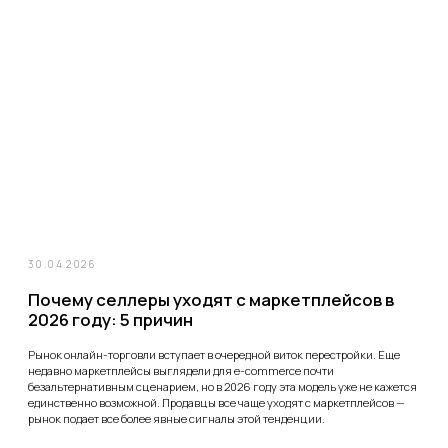
минусы отечественных программ
События 2022—2023 гг. наглядно показали, что зависимость от
иностранных технологий работает как мощный сдерживающий фактор
роста российской экономики. Фактически это ресурсная зависимость:
если «перекрыть кран», то многие предприятия и даже целые сегменты
экономической системы буквально останавливаются.
22.02.2023
SEO-продвижение карточек товаров на
маркетплейсах: практические советы и
лайфхаки