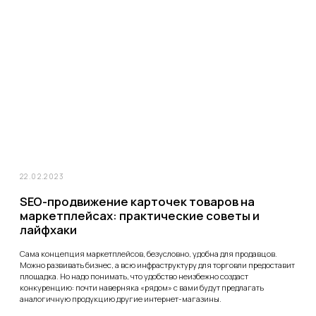
27.04.2022
Как создать мультиссылку в Instagram​: обзор
сервисов из нашего арсенала
В одной из недавних статей мы рассказывали о пользе мультиссылок в
Instagram*. Там мы достаточно подробно рассмотрели суть этого
инструмента, пользу, которую он несёт бизнес-аккаунтам, и возможности
использования компаниями разной специализации. Сегодня же
предлагаем углубиться в эту тему – и разобраться, как сделать
мультиссылку в Инстаграме*​.