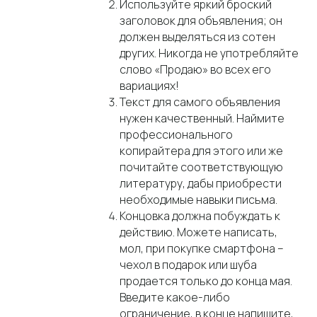
Используйте яркий броский
заголовок для объявления; он
должен выделяться из сотен
других. Никогда не употребляйте
слово «Продаю» во всех его
вариациях!
30.04.2026
Текст для самого объявления
Почему селлеры уходят с маркетплейсов в
нужен качественный. Наймите
2026 году: 5 причин
профессионального
Рынок онлайн-торговли вступает в очередной виток перестройки. Еще
недавно маркетплейсы выглядели для e-commerce почти
копирайтера для этого или же
безальтернативным сценарием, но в 2026 году эта модель уже не кажется
единственно возможной. Продавцы все чаще уходят с маркетплейсов —
почитайте соответствующую
рынок подает все более явные сигналы этой тенденции.
литературу, дабы приобрести
необходимые навыки письма.
Концовка должна побуждать к
действию. Можете написать,
мол, при покупке смартфона –
чехол в подарок или шуба
продается только до конца мая.
Введите какое-либо
ограничение, в конце напишите,