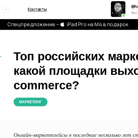
@hayagency
Контакты
быстрая связь в телегр
Спецпредложение –
iPad Pro на M4 в подарок
Топ российских марк
какой площадки выхо
бсудить проект
commerce?
вяжемся с вами в течение двух часов, чтобы задать
осы и обсудить, какую пользу можем принести
МАРКЕТИНГ
+7
Онлайн-маркетплейсы в последние несколько лет ст