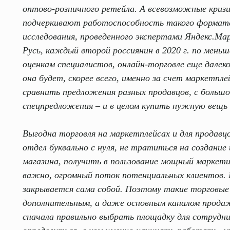
оптово-розничного ретейла. А всевозможные кризис
подчеркивают работоспособность такого формата 
исследования, проведенного экспертами Яндекс.М
Русь, каждый второй россиянин в 2020 г. по мень
оценкам специалистов, онлайн-торговле еще далек
оглашаюсь с
политикой конфиденциальности
она будет, скорее всего, именно за счет маркетп
сравнить предложения разных продавцов, с больш
Обсудить проект
спецпредложения – и в целом купить нужную вещь 
Выгодна торговля на маркетплейсах и для продав
отдел буквально с нуля, не тратиться на создание
магазина, получить в пользование мощный маркет
важно, огромный поток потенциальных клиентов. 
закрывается сама собой. Поэтому такие торговы
дополнительным, а даже основным каналом прода
сначала правильно выбрать площадку для сотрудн