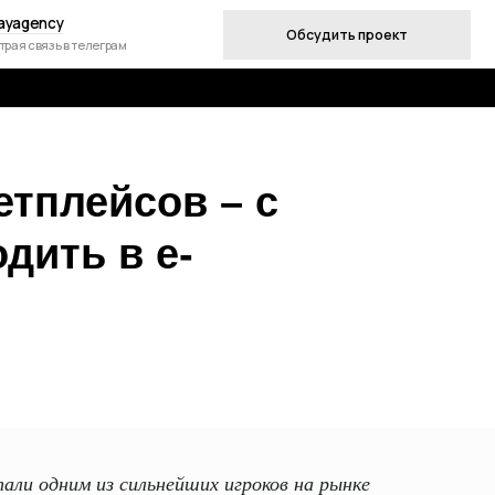
Обсудить проект
ам
етплейсов – с
дить в e-
али одним из сильнейших игроков на рынке