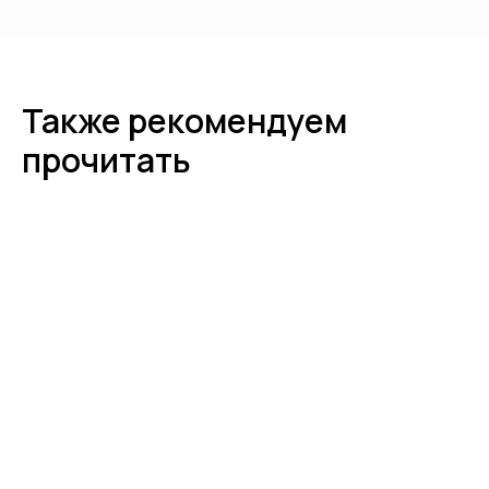
22.02.2023
SEO-продвижение карточек товаров на
маркетплейсах: практические советы и
лайфхаки
Также рекомендуем
Сама концепция маркетплейсов, безусловно, удобна для продавцов.
Можно развивать бизнес, а всю инфраструктуру для торговли предоставит
прочитать
площадка. Но надо понимать, что удобство неизбежно создаст
конкуренцию: почти наверняка «рядом» с вами будут предлагать
аналогичную продукцию другие интернет-магазины.
13.02.2023