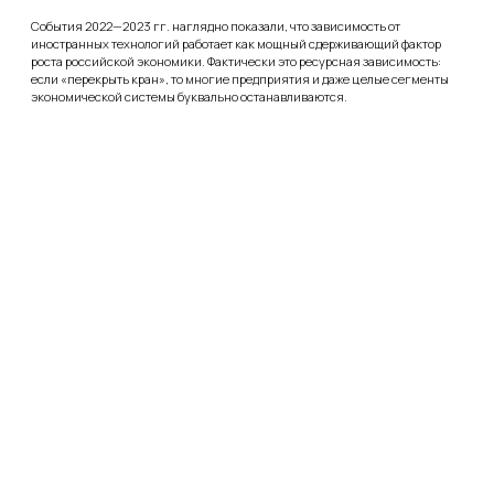
28.03.2022
Как и чем заменить заблокированные
соцсети: обзор альтернатив
Twitter под замком, TikTok не даёт загружать новые видео, YouTube
отключил монетизацию Инстаграм* с Фейсбуком* вообще признаны
экстремистскими сервисами – никогда ещё российский сегмент
соцмедиа не менялся столь круто и столь быстро. И возникает
закономерный вопрос – чем заменять заблокированные ресурсы? Есть ли
альтернативные варианты? Давайте разбираться вместе.