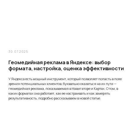
практичным и удобным инструментом для работы с аудиторией. Здесь
можно найти лояльных платёжеспособных клиентов, получать обратную
связь, искать идеи для дальнейшего развития. И, в конце концов,
продавать. Но для этого сначала нужно понравиться пользователям и
сформировать аудиторию – иначе говоря, собрать подписчиков.
15.06.2022
Гайд по настройке таргетированной рекламы
ВКонтакте
Мы неоднократно слышали в общении с потенциальными клиентами
жалобы на то, что реклама в Контакте, дескать, не особо эффективна. Что
бюджеты сливаются, промо-посты кликает вообще не та аудитория,
эффекта нет. Да и вообще, мол, давно уже здесь нет платёжеспособной ЦА