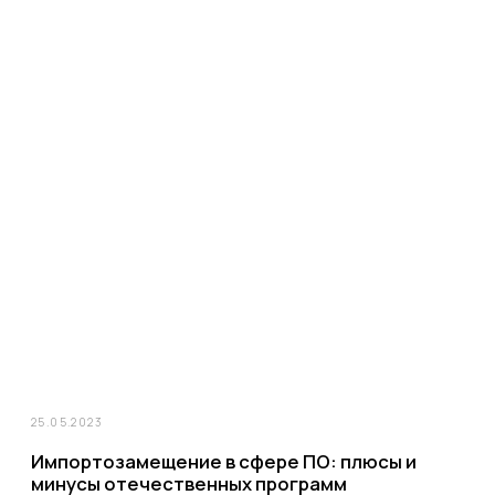
27.04.2022
Как создать мультиссылку в Instagram​: обзор
сервисов из нашего арсенала
В одной из недавних статей мы рассказывали о пользе мультиссылок в
Instagram*. Там мы достаточно подробно рассмотрели суть этого
инструмента, пользу, которую он несёт бизнес-аккаунтам, и возможности
использования компаниями разной специализации. Сегодня же
предлагаем углубиться в эту тему – и разобраться, как сделать
мультиссылку в Инстаграме*​.