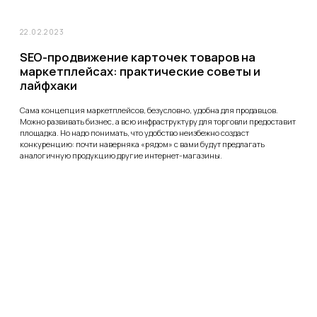
19.03.2022
Обзор сервисов, доступных российскому
бизнесу
Ограничительные меры закрыли для рядового бизнеса привычный
промоканал. Следствие – придётся искать новые возможности
продвижения. Чтобы упростить вам такую трансформацию, мы отобрали
несколько вариантов, чем заменить Гугл-рекламу, Инста-таргетинг и
другие виды интернет-промоушена.
Показать еще