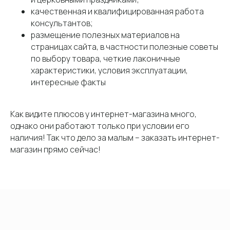
качественная и квалифицированная работа
консультантов;
размещение полезных материалов на
страницах сайта, в частности полезные советы
по выбору товара, четкие лаконичные
характеристики, условия эксплуатации,
22.02.2024
интересные факты
Яндекс Дзен для бизнеса: как завоевать
любовь аудитории и благосклонность
алгоритмов
Кто сказал, что статейное продвижение в интернете давно умерло?
Как видите плюсов у интернет-магазина много,
Выдумки, не имеющие отношения к реальности. На самом деле раскрутка
бизнеса с помощью статей не только жива, но и более чем перспективна.
однако они работают только при условии его
наличия! Так что дело за малым – заказать интернет-
магазин прямо сейчас!