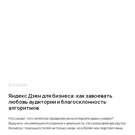
на нормальный продукт. Копнув глубже, приходим к выводу, что
рекламная кампания у человека была настроена не просто неточно, а в
корне неправильно.
06.06.2022
А вы работаете с обратной связью? Учимся
правильно отвечать на отзывы клиентов
Правильно полученная обратная связь важна для продвижения любого
бизнеса. Важно не просто продавать свой продукт потребителю, но и
понимать, как последний реагирует на ваши предложения, какие
впечатления они оставляют. Причём важны как положительные отзывы,
так и отрицательные.