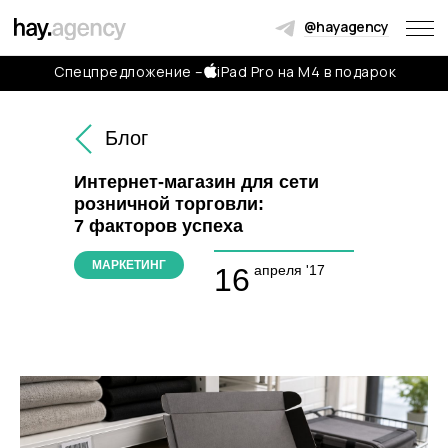
@hayagency
Спецпредложение –
iPad Pro на M4 в подарок
Обсудить проект
Блог
Мы свяжемся с вами в течение двух часов, чтобы задать
вопросы и обсудить, какую пользу можем принести
Интернет-магазин для сети
розничной торговли:
7 факторов успеха
+7
МАРКЕТИНГ
16
апреля '17
Соглашаюсь с
политикой конфиденциальности