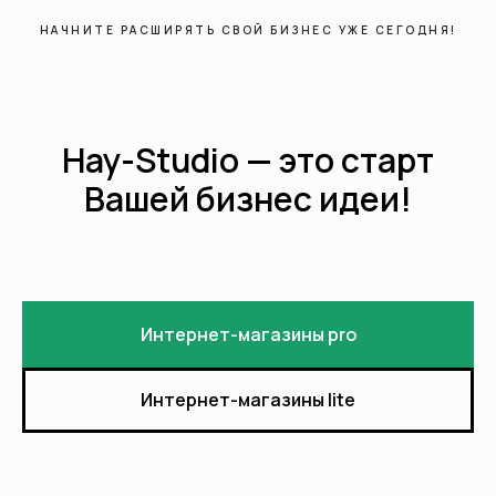
НАЧНИТЕ РАСШИРЯТЬ СВОЙ БИЗНЕС УЖЕ СЕГОДНЯ!
25.05.2023
Импортозамещение в сфере ПО: плюсы и
минусы отечественных программ
Hay-Studio — это старт
События 2022—2023 гг. наглядно показали, что зависимость от
иностранных технологий работает как мощный сдерживающий фактор
Вашей бизнес идеи!
роста российской экономики. Фактически это ресурсная зависимость:
если «перекрыть кран», то многие предприятия и даже целые сегменты
экономической системы буквально останавливаются.
Интернет-магазины pro
Интернет-магазины lite