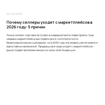
Как монетизировать Rutube – и стоит ли?
Вот уже год российские контент-мейкеры живут в новых условиях. После
того как видеохостинг YouTube, да и в целом западные сервисы,
заблокировал блогерам из России возможность зарабатывать на
просмотрах видео и показах рекламы, пропал экономический смысл
«пилить» новый контент.
10.08.2022
Как набрать подписчиков в паблик
ВКонтакте: обзор проверенных способов
Группа в главной российской соцсети может стать для бизнеса