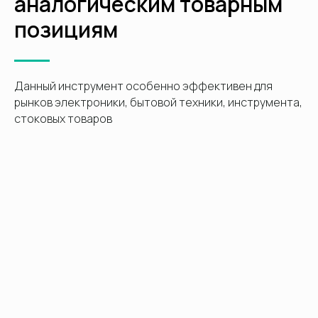
аналогическим товарным
позициям
Данный инструмент особенно эффективен для
рынков электроники, бытовой техники, инструмента,
стоковых товаров
30.04.2026
Почему селлеры уходят с маркетплейсов в
2026 году: 5 причин
Рынок онлайн-торговли вступает в очередной виток перестройки. Еще
недавно маркетплейсы выглядели для e-commerce почти
безальтернативным сценарием, но в 2026 году эта модель уже не кажется
единственно возможной. Продавцы все чаще уходят с маркетплейсов —
рынок подает все более явные сигналы этой тенденции.