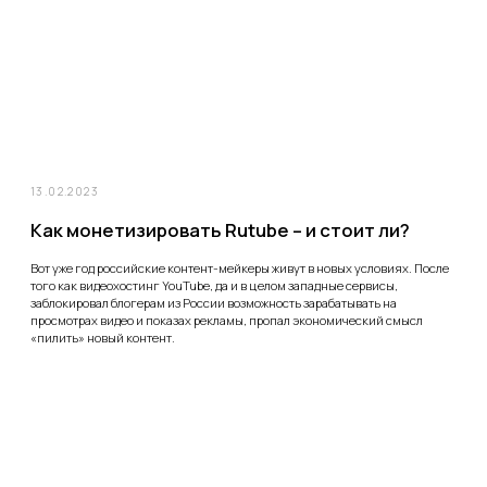
Мы
Контакты
Кейсы
Блог
Лендинги (Tilda)
Контекстная реклама
Интернет-магазины
Геоперформанс
Корпоративные сайты
AmoCRM
SEO продвижение
RetailCRM
Битрикс24
info@hay.agency
+7 (495) 132-22-56
Телеграм
hay.agency